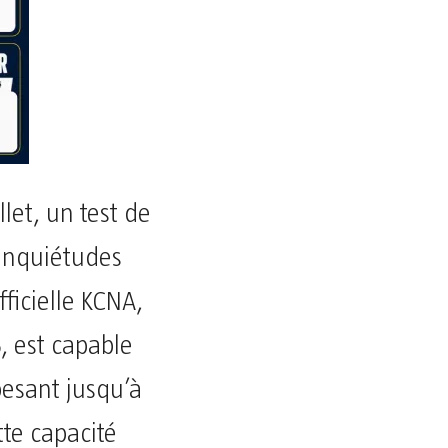
llet, un test de
 inquiétudes
fficielle KCNA,
, est capable
pesant jusqu’à
te capacité