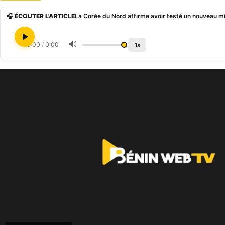
🎧 ÉCOUTER L'ARTICLE
La Corée du Nord affirme avoir testé un nouveau mi
🔊
0:00
/
0:00
1x