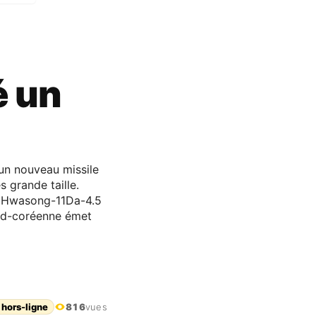
é un
 un nouveau missile
 grande taille.
le Hwasong-11Da-4.5
sud-coréenne émet
 hors-ligne
816
vues