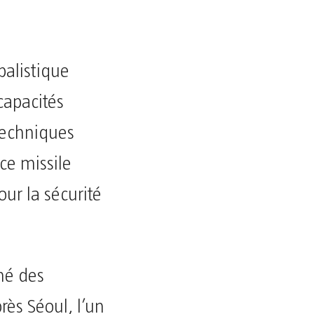
balistique
capacités
 techniques
ce missile
ur la sécurité
mé des
rès Séoul, l’un