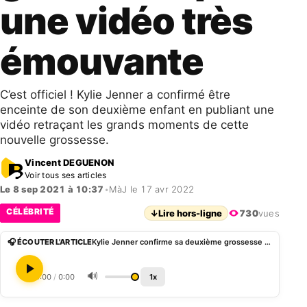
une vidéo très
émouvante
C’est officiel ! Kylie Jenner a confirmé être
enceinte de son deuxième enfant en publiant une
vidéo retraçant les grands moments de cette
nouvelle grossesse.
Vincent DEGUENON
Voir tous ses articles
Le 8 sep 2021 à 10:37
•
MàJ le 17 avr 2022
CÉLÉBRITÉ
↓
Lire hors-ligne
730
vues
🎧 ÉCOUTER L'ARTICLE
Kylie Jenner confirme sa deuxième grossesse par une vidéo très émouvante
🔊
0:00
/
0:00
1x