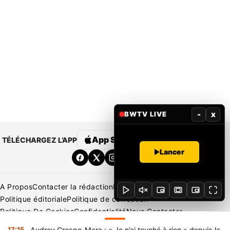
-
x
BWTV LIVE
App Store
Google Play
TÉLÉCHARGEZ L’APP
Lancer
A Propos
Contacter la rédaction
Rédaction
Mentions légales
Politique éditoriale
Politique de correction
Politique De Cookies
Confidentialité
Nous Contacter
Applications
BeNews | France
BeNews | Ivoire
17:15
Audrey Crespo-Mara : « Je n’ai touché à rien » depuis la