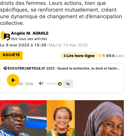
droits des femmes. Leurs actions, bien que
spécifiques, se renforcent mutuellement, créant
une dynamique de changement et d’émancipation
collective.
Angèle M. ADANLE
Voir tous ses articles
Le 8 mar 2025 à 18:36
•
MàJ le 10 mar 2025
SOCIÉTÉ
↓
Lire hors-ligne
1 664
vues
🎧 ÉCOUTER L'ARTICLE
JIF 2025 : Quand la recherche, le droit et l’activisme s’unissent pour l’égalité de genre
🔊
0:00
/
0:00
1x