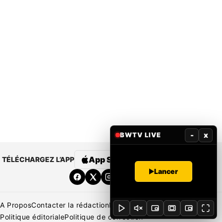
-
x
BWTV LIVE
App Store
Google Play
TÉLÉCHARGEZ L’APP
Lancer
A Propos
Contacter la rédaction
Rédaction
Mentions légales
Politique éditoriale
Politique de correction