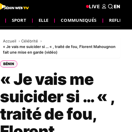
LIVE
EN
SPORT
ELLE
COMMUNIQUÉS
REFLEXIO
Accueil
Célébrité
« Je vais me suicider si … « , traité de fou, Florent Mahougnon
fait une mise en garde (vidéo)
BÉNIN
« Je vais me
suicider si … « ,
traité de fou,
Florent