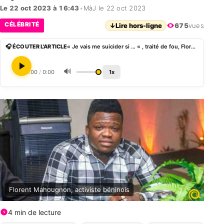
Le 22 oct 2023 à 16:43
•
MàJ le 22 oct 2023
CÉLÉBRITÉ
↓
Lire hors-ligne
675
vues
🎧 ÉCOUTER L'ARTICLE
« Je vais me suicider si … « , traité de fou, Florent Mahougnon fait une mise en garde (vidéo)
🔊
0:00
/
0:00
1x
Florent Mahougnon, activiste béninois
4 min de lecture