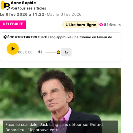
Anne Sophie
Voir tous ses articles
Le 6 fev 2026 à 11:22
•
MàJ le 6 fev 2026
CÉLÉBRITÉ
↓
Lire hors-ligne
616
vues
🎧 ÉCOUTER L'ARTICLE
Jack Lang approuve une tribune en faveur de Gérard Depardieu
🔊
0:00
/
0:00
1x
Face au scandale, Jack Lang sans détour sur Gérard
Depardieu : “J’approuve cette…”