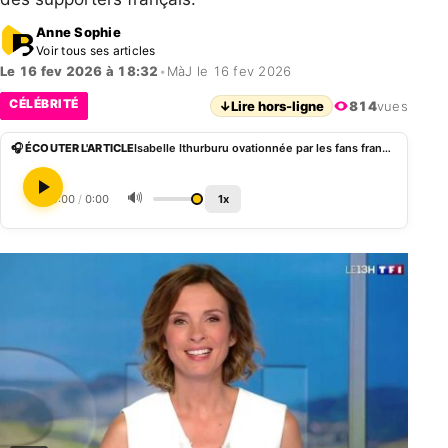
Anne Sophie
Voir tous ses articles
Le 16 fev 2026 à 18:32
•
MàJ le 16 fev 2026
CÉLÉBRITÉ
↓
Lire hors-ligne
814
vues
🎧 ÉCOUTER L'ARTICLE
Isabelle Ithurburu ovationnée par les fans français de rugby après la victoire contre le Pays de Galles
🔊
0:00
/
0:00
1x