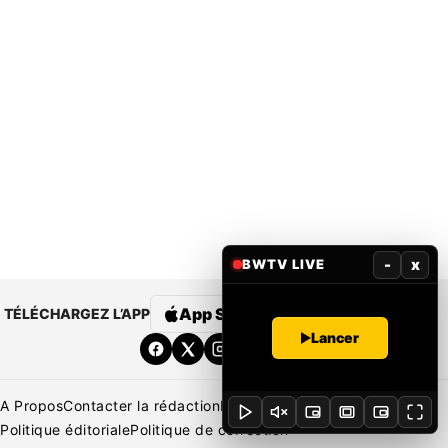
-
x
BWTV LIVE
App Store
Google Play
TÉLÉCHARGEZ L’APP
Lancer
A Propos
Contacter la rédaction
Rédaction
Mentions légales
Politique éditoriale
Politique de correction