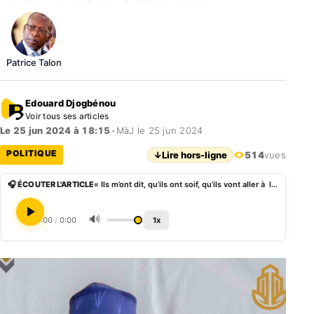
Patrice Talon
Edouard Djogbénou
Voir tous ses articles
Le 25 jun 2024 à 18:15
•
MàJ le 25 jun 2024
POLITIQUE
↓
Lire hors-ligne
514
vues
🎧 ÉCOUTER L'ARTICLE
« Ils m’ont dit, qu’ils ont soif, qu’ils vont aller à la rivière », Boni Yayi parlant de ses ex collaborateurs
🔊
0:00
/
0:00
1x