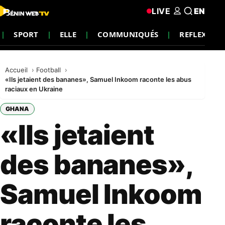
LIVE
EN
SPORT
ELLE
COMMUNIQUÉS
REFLEXION
Accueil
Football
«Ils jetaient des bananes», Samuel Inkoom raconte les abus
raciaux en Ukraine
GHANA
«Ils jetaient
des bananes»,
Samuel Inkoom
raconte les