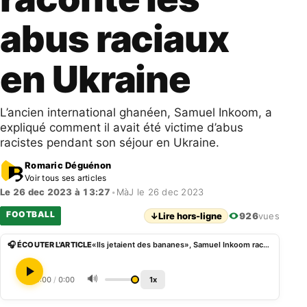
abus raciaux
en Ukraine
L’ancien international ghanéen, Samuel Inkoom, a
expliqué comment il avait été victime d’abus
racistes pendant son séjour en Ukraine.
Romaric Déguénon
Voir tous ses articles
Le 26 dec 2023 à 13:27
•
MàJ le 26 dec 2023
FOOTBALL
↓
Lire hors-ligne
926
vues
🎧 ÉCOUTER L'ARTICLE
«Ils jetaient des bananes», Samuel Inkoom raconte les abus raciaux en Ukraine
🔊
0:00
/
0:00
1x