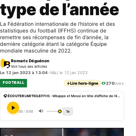
type de l’année
La Fédération internationale de l’histoire et des
statistiques du football (IFFHS) continue de
remettre ses récompenses de fin d’année, la
dernière catégorie étant la catégorie Équipe
mondiale masculine de 2022.
Romaric Déguénon
Voir tous ses articles
Le 12 jan 2023 à 13:04
•
MàJ le 12 jan 2023
FOOTBALL
↓
Lire hors-ligne
270
vues
🎧 ÉCOUTER L'ARTICLE
IFFHS : Mbappe et Messi en tête d’affiche de l’équipe type de l’année
🔊
0:00
/
0:00
1x