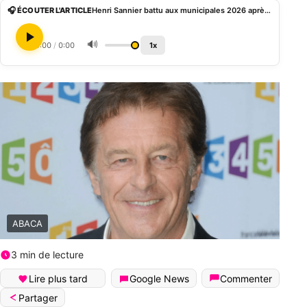
🎧 ÉCOUTER L'ARTICLE
Henri Sannier battu aux municipales 2026 après 49 ans à la tête de son village
🔊
0:00
/
0:00
1x
ABACA
3 min de lecture
Lire plus tard
Google News
Commenter
Partager