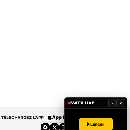
-
x
BWTV LIVE
App Store
Google Play
TÉLÉCHARGEZ L’APP
Lancer