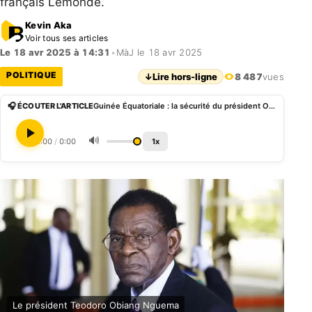
français Lemonde.
Kevin Aka
Voir tous ses articles
Le 18 avr 2025 à 14:31
•
MàJ le 18 avr 2025
POLITIQUE
↓
Lire hors-ligne
8 487
vues
🎧 ÉCOUTER L'ARTICLE
Guinée Équatoriale : la sécurité du président Obiang désormais assurée par des forces russes ?
🔊
0:00
/
0:00
1x
Le président Teodoro Obiang Nguema