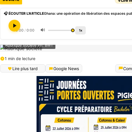
↓
Lire h
🎧 ÉCOUTER L'ARTICLE
Ghana: une opération de libération des espaces pub
🔊
0:00
/
0:00
1x
Rubrique société Ph: BWT
1 min de lecture
Lire plus tard
Google News
Com