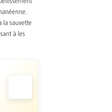
mbellissement
 ghanéenne.
 la sauvette
sant à les