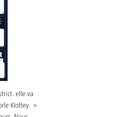
rict. elle va
orle Klottey. »