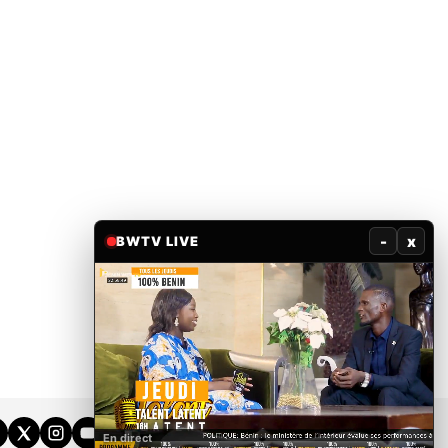
-
x
BWTV LIVE
En direct