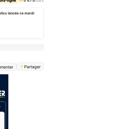
ors-ligne
5 475
vues
lics lancée ce mardi
Partager
menter