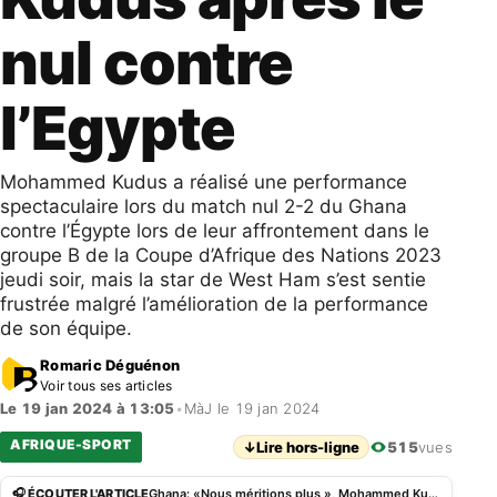
nul contre
l’Egypte
Mohammed Kudus a réalisé une performance
spectaculaire lors du match nul 2-2 du Ghana
contre l’Égypte lors de leur affrontement dans le
groupe B de la Coupe d’Afrique des Nations 2023
jeudi soir, mais la star de West Ham s’est sentie
frustrée malgré l’amélioration de la performance
de son équipe.
Romaric Déguénon
Voir tous ses articles
Le 19 jan 2024 à 13:05
•
MàJ le 19 jan 2024
AFRIQUE-SPORT
↓
Lire hors-ligne
515
vues
🎧 ÉCOUTER L'ARTICLE
Ghana: «Nous méritions plus », Mohammed Kudus après le nul contre l’Egypte