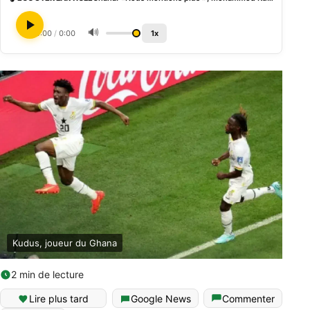
🔊
0:00
/
0:00
1x
Kudus, joueur du Ghana
2 min de lecture
Lire plus tard
Google News
Commenter