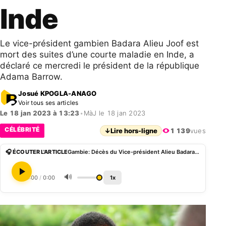
Inde
Le vice-président gambien Badara Alieu Joof est
mort des suites d’une courte maladie en Inde, a
déclaré ce mercredi le président de la république
Adama Barrow.
Josué KPOGLA-ANAGO
Voir tous ses articles
Le 18 jan 2023 à 13:23
•
MàJ le 18 jan 2023
CÉLÉBRITÉ
↓
Lire hors-ligne
1 139
vues
🎧 ÉCOUTER L'ARTICLE
Gambie: Décès du Vice-président Alieu Badara Joof en Inde
🔊
0:00
/
0:00
1x