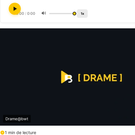
🔊
0:00
/
0:00
1x
Drame@bwt
1 min de lecture