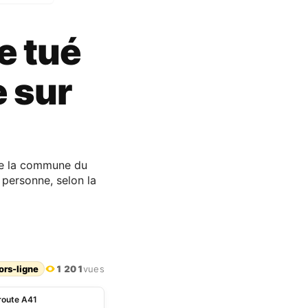
e tué
e sur
 de la commune du
 personne, selon la
ors-ligne
1 201
vues
oroute A41