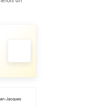
utefois un
ean-Jacques