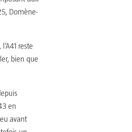
e 25, Domène-
l’A41 reste
ler, bien que
depuis
A43 en
peu avant