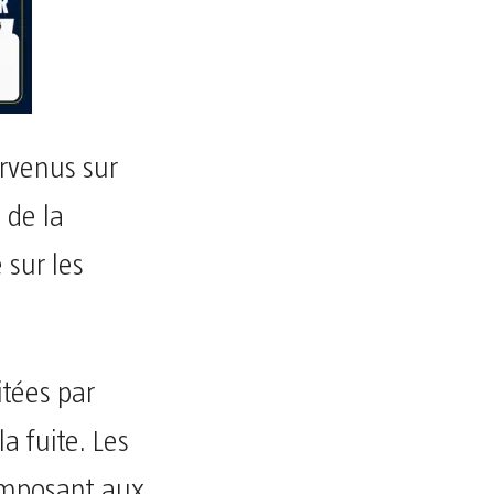
ervenus sur
 de la
 sur les
itées par
a fuite. Les
imposant aux