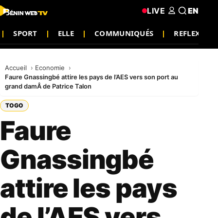
LIVE
EN
SPORT
ELLE
COMMUNIQUÉS
REFLEXION
Accueil
Economie
Faure Gnassingbé attire les pays de l’AES vers son port au
grand damÂ de Patrice Talon
TOGO
Faure
Gnassingbé
attire les pays
de l’AES vers