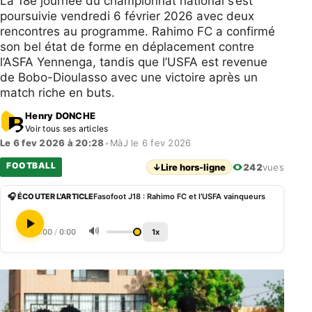
La 18e journée du championnat national s’est
poursuivie vendredi 6 février 2026 avec deux
rencontres au programme. Rahimo FC a confirmé
son bel état de forme en déplacement contre
l’ASFA Yennenga, tandis que l’USFA est revenue
de Bobo-Dioulasso avec une victoire après un
match riche en buts.
Henry DONCHE
Voir tous ses articles
Le 6 fev 2026 à 20:28
•
MàJ le 6 fev 2026
FOOTBALL
↓
Lire hors-ligne
242
vues
🎧 ÉCOUTER L'ARTICLE
Fasofoot J18 : Rahimo FC et l’USFA vainqueurs
🔊
0:00
/
0:00
1x