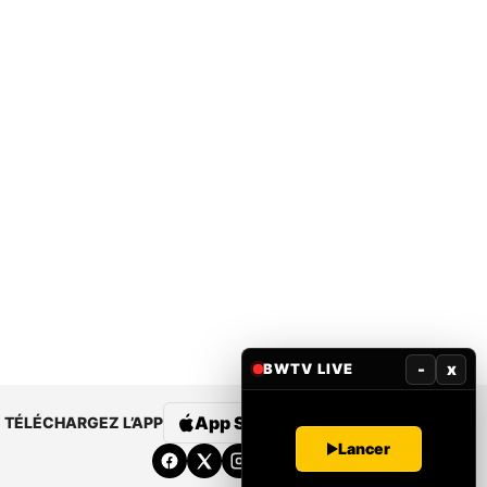
-
x
BWTV LIVE
App Store
Google Play
TÉLÉCHARGEZ L’APP
Lancer