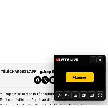
-
x
BWTV LIVE
App Store
Google Play
TÉLÉCHARGEZ L’APP
Lancer
A Propos
Contacter la rédaction
Rédaction
Mentions légales
Politique éditoriale
Politique de correction
Politique De Cookies
Confidentialité
Nous Contacter