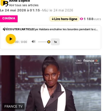
Anne Sophie
Voir tous ses articles
Le 24 mai 2026 à 01:15
•
MàJ le 24 mai 2026
CINÉMA
↓
Lire hors-ligne
1 188
vues
🎧 ÉCOUTER L'ARTICLE
Eye Haïdara enchaîne les bourdes pendant la cérémonie de clôture de Cannes 2026
🔊
0:00
/
0:00
1x
FRANCE TV