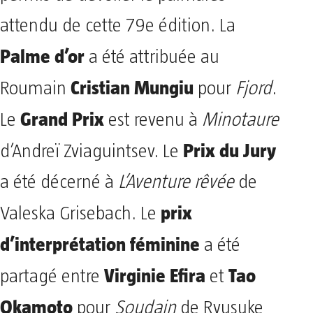
attendu de cette 79e édition. La
Palme d’or
a été attribuée au
Cristian Mungiu
Roumain
pour
Fjord
.
Grand Prix
Le
est revenu à
Minotaure
Prix du Jury
d’Andreï Zviaguintsev. Le
a été décerné à
L’Aventure rêvée
de
prix
Valeska Grisebach. Le
d’interprétation féminine
a été
Virginie Efira
Tao
partagé entre
et
Okamoto
pour
Soudain
de Ryusuke