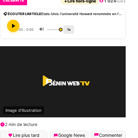
CÉLÉBRITÉ
↓
Lire hors-ligne
1 024
vues
🎧 ÉCOUTER L'ARTICLE
Etats-Unis: l’université Howard renommée en l’honneur de Chadwick Boseman (Black Panther)
🔊
0:00
/
0:00
1x
Image d'illustration
2 min de lecture
Lire plus tard
Google News
Commenter