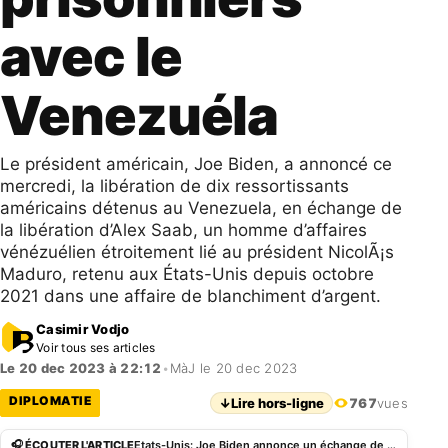
avec le
Venezuéla
Le président américain, Joe Biden, a annoncé ce
mercredi, la libération de dix ressortissants
américains détenus au Venezuela, en échange de
la libération d’Alex Saab, un homme d’affaires
vénézuélien étroitement lié au président NicolÃ¡s
Maduro, retenu aux États-Unis depuis octobre
2021 dans une affaire de blanchiment d’argent.
Casimir Vodjo
Voir tous ses articles
Le 20 dec 2023 à 22:12
•
MàJ le 20 dec 2023
DIPLOMATIE
↓
Lire hors-ligne
767
vues
🎧 ÉCOUTER L'ARTICLE
Etats-Unis: Joe Biden annonce un échange de prisonniers avec le Venezuéla