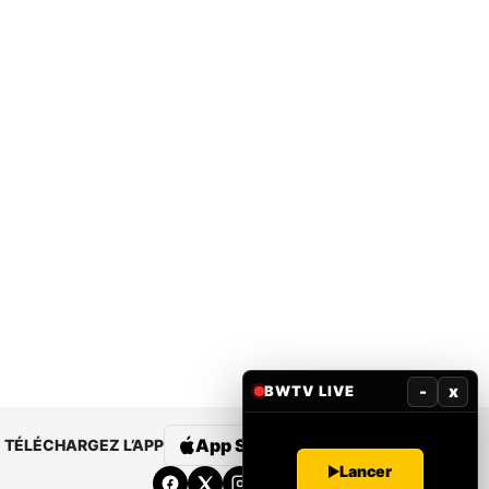
-
x
BWTV LIVE
App Store
Google Play
TÉLÉCHARGEZ L’APP
Lancer