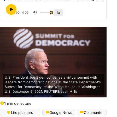
🔊
0:00
/
0:00
1x
U.S. President Joe Biden convenes a virtual summit with
leaders from democratic nations at the State Department's
Summit for Democracy, at the White House, in Washington,
U.S. December 9, 2021. REUTERS/Leah Millis
1 min de lecture
Lire plus tard
Google News
Commenter