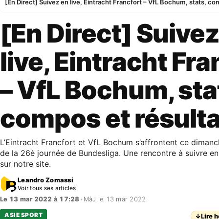
[En Direct] Suivez en live, Eintracht Francfort – VfL Bochum, stats, co
[En Direct] Suivez
live, Eintracht Fra
– VfL Bochum, sta
compos et résulta
L’Eintracht Francfort et VfL Bochum s’affrontent ce diman
de la 26è journée de Bundesliga. Une rencontre à suivre e
sur notre site.
Leandro Zomassi
Voir tous ses articles
Le 13 mar 2022 à 17:28
•
MàJ le 13 mar 2022
ASIE SPORT
↓
Lire h