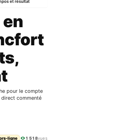
mpos et résultat
 en
ncfort
ts,
t
che pour le compte
n direct commenté
ors-ligne
1 518
vues