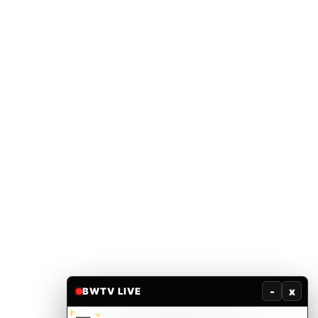
-
x
BWTV LIVE