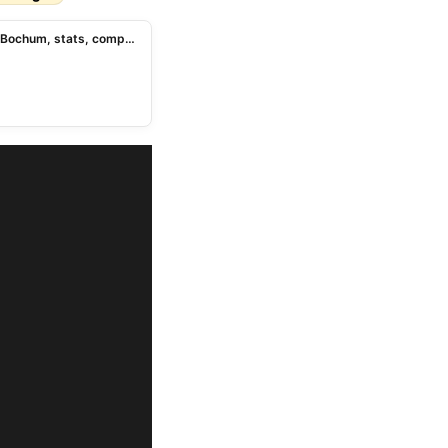
[En Direct] Suivez en live, Eintracht Francfort – VfL Bochum, stats, compos et résultat