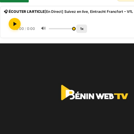
🎧 ÉCOUTER L'ARTICLE
🔊
0:00
/
0:00
1x