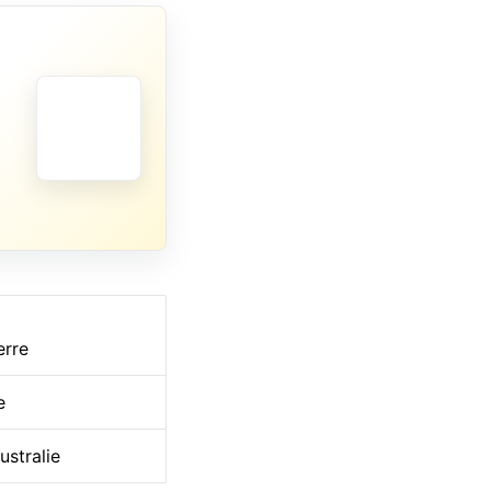
erre
e
ustralie