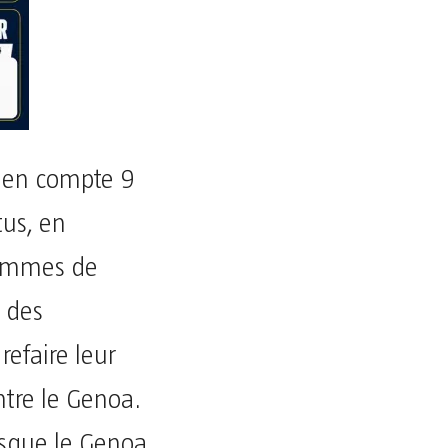
lien compte 9
tus, en
hommes de
e des
refaire leur
ntre le Genoa.
isque le Genoa