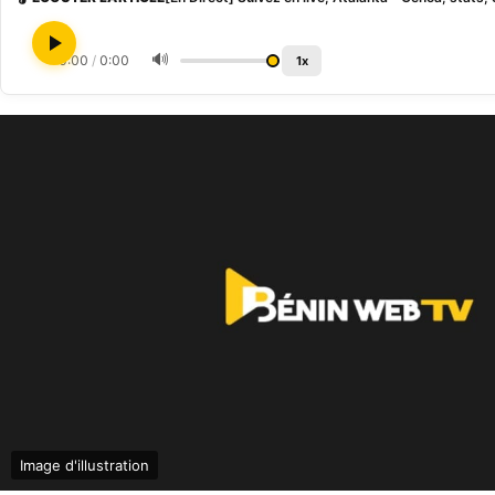
🔊
0:00
/
0:00
1x
Image d'illustration