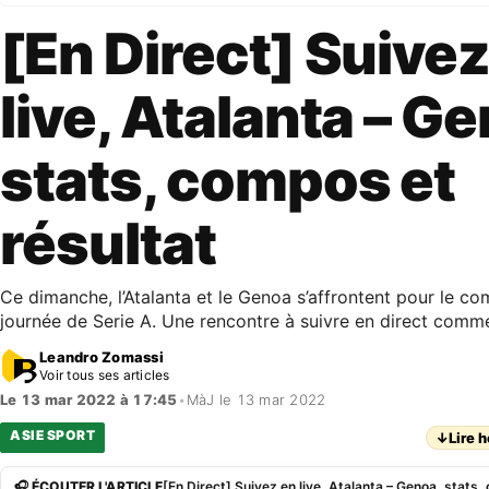
[En Direct] Suivez
live, Atalanta – G
stats, compos et
résultat
Ce dimanche, l’Atalanta et le Genoa s’affrontent pour le c
journée de Serie A. Une rencontre à suivre en direct comme
Leandro Zomassi
Voir tous ses articles
Le 13 mar 2022 à 17:45
•
MàJ le 13 mar 2022
ASIE SPORT
↓
Lire h
🎧 ÉCOUTER L'ARTICLE
[En Direct] Suivez en live, Atalanta – Genoa, stats,