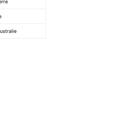
erre
e
ustralie