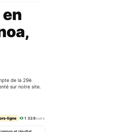
 en
enoa,
ompte de la 29è
nté sur notre site.
ors-ligne
1 328
vues
 compos et résultat