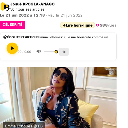
Josué KPOGLA-ANAGO
Voir tous ses articles
Le 21 jun 2022 à 12:18
•
MàJ le 21 jun 2022
CÉLÉBRITÉ
↓
Lire hors-ligne
588
vues
🎧 ÉCOUTER L'ARTICLE
Emma Lohoues: « Je me bouscule comme un homme parce que j’ai été élevée pour ne pas dépendre d’un »
🔊
0:00
/
0:00
1x
Emma Lohoues @ FB