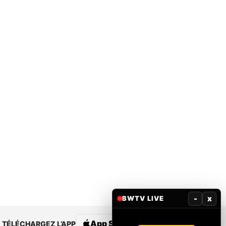
-
x
BWTV LIVE
App Store
Google Play
TÉLÉCHARGEZ L’APP