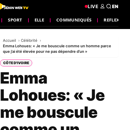
LIVE
EN
SPORT
ELLE
COMMUNIQUÉS
REFLEXION
Accueil
Célébrité
Emma Lohoues: « Je me bouscule comme un homme parce
que j’ai été élevée pour ne pas dépendre d’un »
CÔTE D'IVOIRE
Emma
Lohoues: « Je
me bouscule
comme un