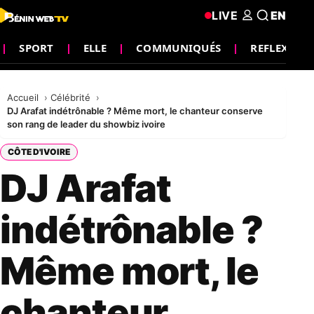
LIVE
EN
SPORT
ELLE
COMMUNIQUÉS
REFLEXION
Accueil
Célébrité
DJ Arafat indétrônable ? Même mort, le chanteur conserve
son rang de leader du showbiz ivoire
CÔTE D'IVOIRE
DJ Arafat
indétrônable ?
Même mort, le
chanteur