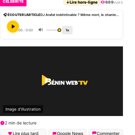
CÉLÉBRITÉ
↓
Lire hors-ligne
699
vues
🎧 ÉCOUTER L'ARTICLE
DJ Arafat indétrônable ? Même mort, le chanteur conserve son rang de leader du showbiz ivoire
🔊
0:00
/
0:00
1x
Image d'illustration
2 min de lecture
Lire plus tard
Google News
Commenter