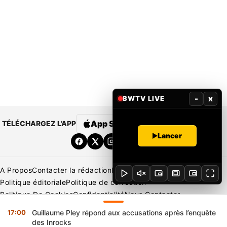
-
x
BWTV LIVE
App Store
Google Play
TÉLÉCHARGEZ L’APP
Lancer
A Propos
Contacter la rédaction
Rédaction
Mentions légales
Politique éditoriale
Politique de correction
Politique De Cookies
Confidentialité
Nous Contacter
Applications
BeNews | France
BeNews | Ivoire
17:00
Guillaume Pley répond aux accusations après l’enquête
Copyright © 2026 BENIN WEB TV | Tous Droits Réservés
des Inrocks