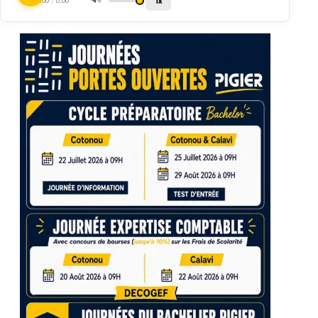
1x
0:00
/
0:00