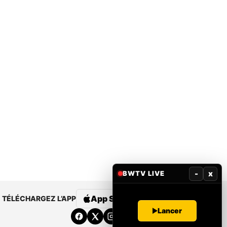
-
x
BWTV LIVE
App Store
Google Play
TÉLÉCHARGEZ L’APP
Lancer