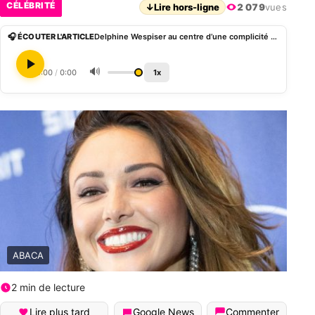
CÉLÉBRITÉ
↓
Lire hors-ligne
2 079
vues
🎧 ÉCOUTER L'ARTICLE
Delphine Wespiser au centre d’une complicité remarquée sur le plateau de TBT9
🔊
0:00
/
0:00
1x
ABACA
2 min de lecture
Lire plus tard
Google News
Commenter