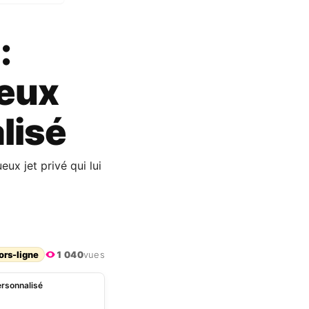
:
ueux
lisé
ux jet privé qui lui
ors-ligne
1 040
vues
ersonnalisé