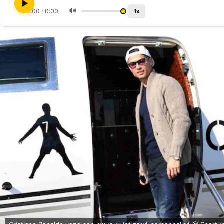
🔊
0:00
/
0:00
1x