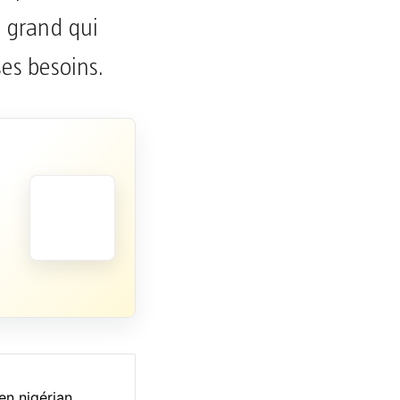
s grand qui
ses besoins.
en nigérian