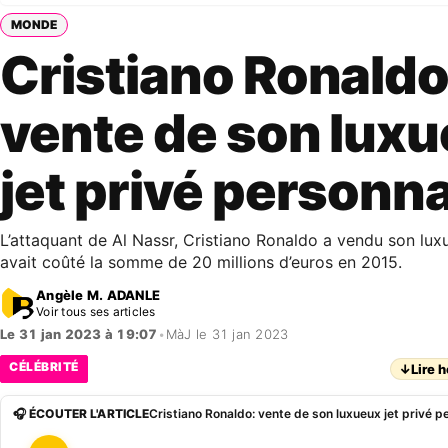
MONDE
Cristiano Ronaldo
vente de son lux
jet privé personna
L’attaquant de Al Nassr, Cristiano Ronaldo a vendu son luxue
avait coûté la somme de 20 millions d’euros en 2015.
Angèle M. ADANLE
Voir tous ses articles
Le 31 jan 2023 à 19:07
•
MàJ le 31 jan 2023
CÉLÉBRITÉ
↓
Lire h
🎧 ÉCOUTER L'ARTICLE
Cristiano Ronaldo: vente de son luxueux jet privé p