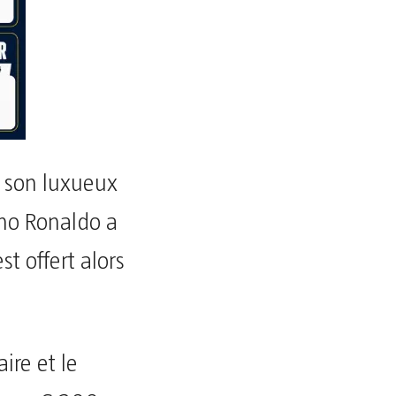
e son luxueux
iano Ronaldo a
st offert alors
ire et le