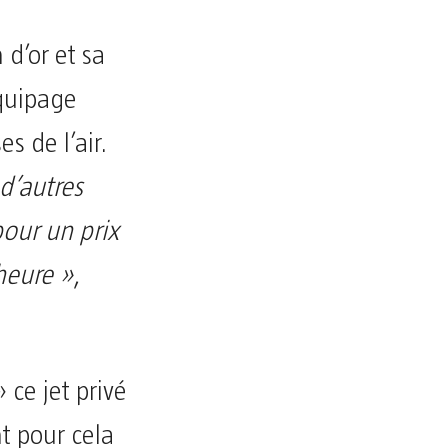
 d’or et sa
quipage
s de l’air.
 d’autres
pour un prix
heure »
,
 ce jet privé
t pour cela