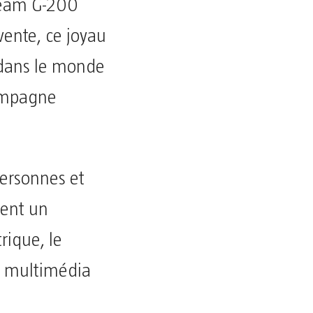
ream G-200
vente, ce joyau
 dans le monde
compagne
personnes et
ment un
rique, le
e multimédia