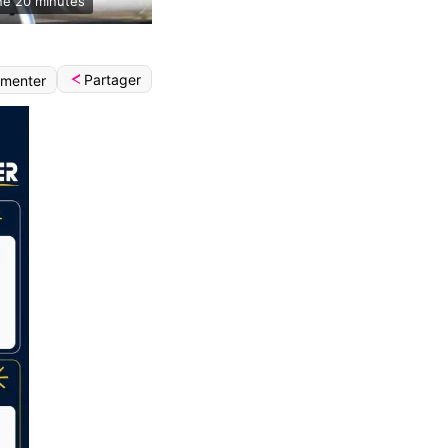
une 20 mInutes
Partager
menter