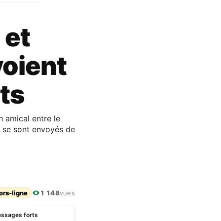
 et
voient
ts
h amical entre le
i se sont envoyés de
ors-ligne
1 148
vues
essages forts