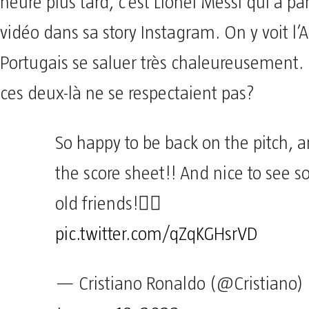
heure plus tard, c’est Lionel Messi qui a p
vidéo dans sa story Instagram. On y voit l’A
Portugais se saluer très chaleureusement. 
ces deux-là ne se respectaient pas?
So happy to be back on the pitch, 
the score sheet!! And nice to see 
old friends!👍🏼
pic.twitter.com/qZqKGHsrVD
— Cristiano Ronaldo (@Cristiano)