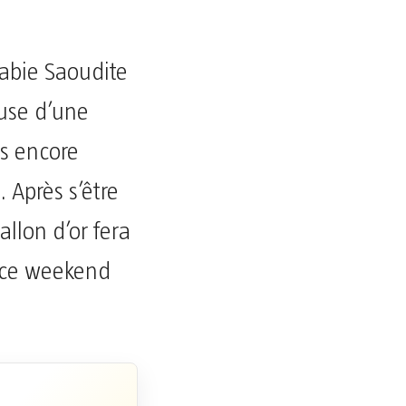
rabie Saoudite
ause d’une
as encore
 Après s’être
llon d’or fera
r ce weekend