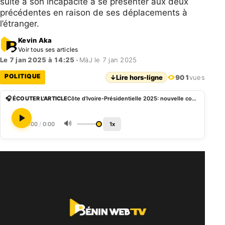
suite à son incapacité à se présenter aux deux
précédentes en raison de ses déplacements à
l’étranger.
Kevin Aka
Voir tous ses articles
Le 7 jan 2025 à 14:25
•
MàJ le 7 jan 2025
POLITIQUE
↓
Lire hors-ligne
901
vues
🎧 ÉCOUTER L'ARTICLE
Côte d’Ivoire-Présidentielle 2025: nouvelle convocation de Jean-Louis Billon par le Conseil de Discipline du PDCI-RDA
🔊
0:00
/
0:00
1x