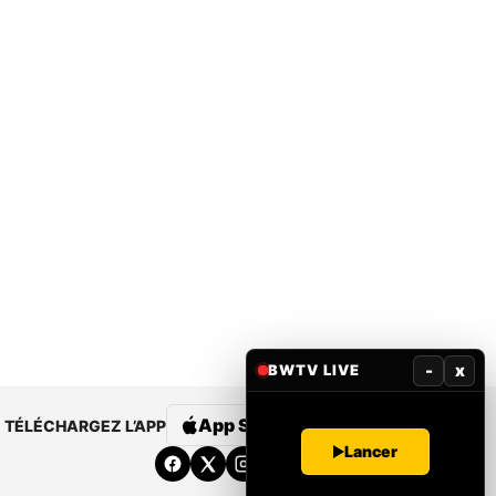
-
x
BWTV LIVE
App Store
Google Play
TÉLÉCHARGEZ L’APP
Lancer