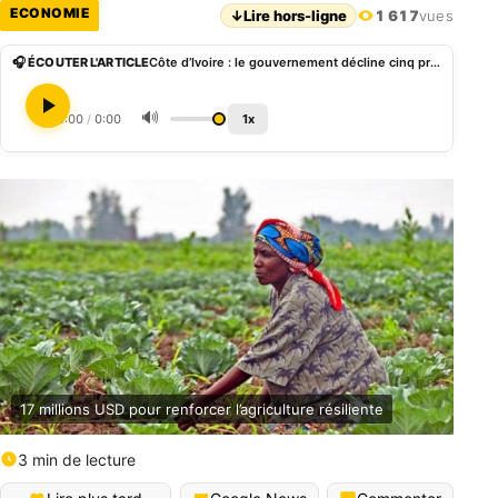
ECONOMIE
↓
Lire hors-ligne
1 617
vues
🎧 ÉCOUTER L'ARTICLE
Côte d’Ivoire : le gouvernement décline cinq priorités pour transformer l’agriculture
🔊
0:00
/
0:00
1x
17 millions USD pour renforcer l’agriculture résiliente
3 min de lecture