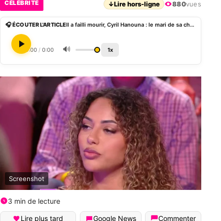
CÉLÉBRITÉ
↓
Lire hors-ligne
880
vues
🎧 ÉCOUTER L'ARTICLE
Il a failli mourir, Cyril Hanouna : le mari de sa chroniqueuse Nawarra agressé à la sortie d’une boîte et actuellement sous observation médicale
🔊
0:00
/
0:00
1x
Screenshot
3 min de lecture
Lire plus tard
Google News
Commenter