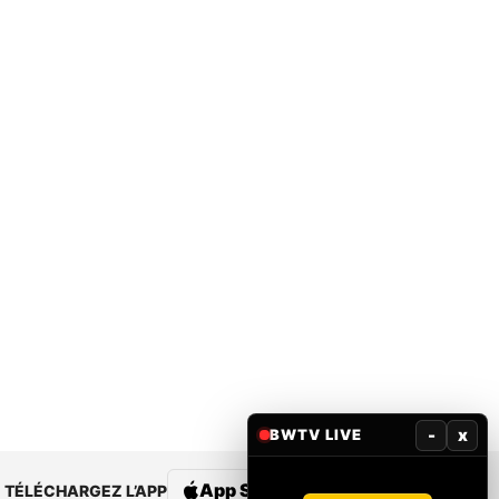
-
x
BWTV LIVE
App Store
Google Play
TÉLÉCHARGEZ L’APP