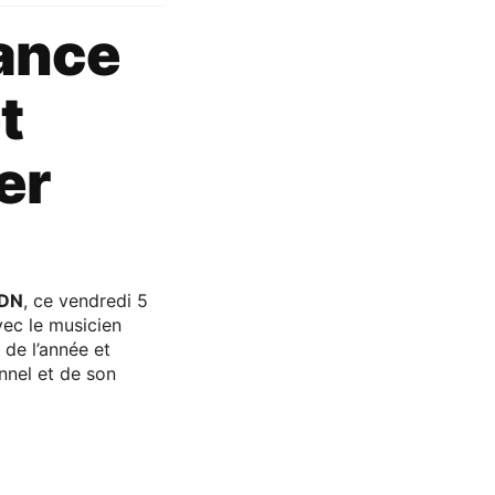
lance
t
er
DN
, ce vendredi 5
vec le musicien
 de l’année et
nnel et de son