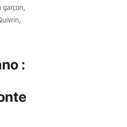
n garçon,
Quivrin,
ano :
onte