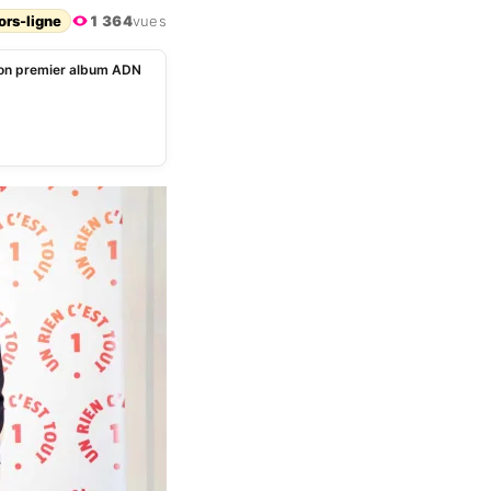
ors-ligne
1 364
vues
 son premier album ADN