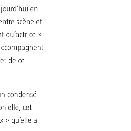
ujourd’hui en
 entre scène et
nt qu’actrice ».
l’accompagnent
let de ce
 un condensé
n elle, cet
 » qu’elle a