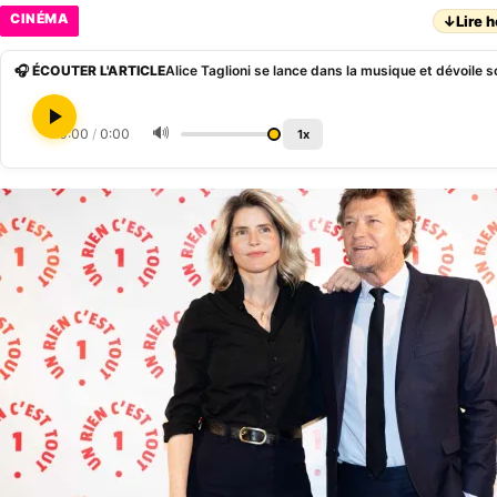
CINÉMA
↓
Lire h
🎧 ÉCOUTER L'ARTICLE
Alice Taglioni se lance dans la musique et dévoile
🔊
0:00
/
0:00
1x