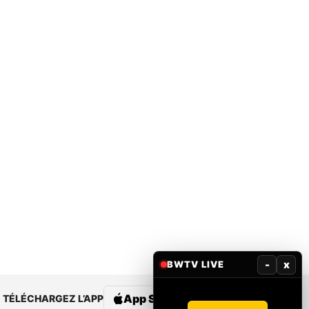
-
x
BWTV LIVE
App Store
Google Play
TÉLÉCHARGEZ L’APP