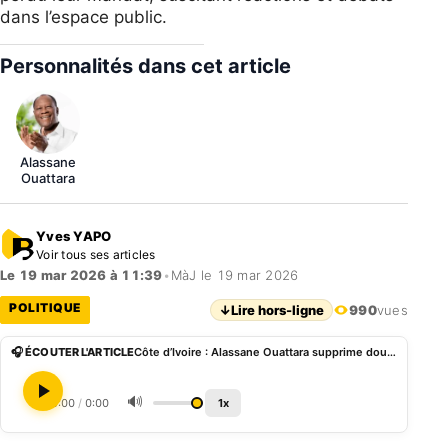
dans l’espace public.
Personnalités dans cet article
Alassane
Ouattara
Yves YAPO
Voir tous ses articles
Le 19 mar 2026 à 11:39
•
MàJ le 19 mar 2026
POLITIQUE
↓
Lire hors-ligne
990
vues
🎧 ÉCOUTER L'ARTICLE
Côte d’Ivoire : Alassane Ouattara supprime douze districts autonomes créés en 2021
🔊
0:00
/
0:00
1x