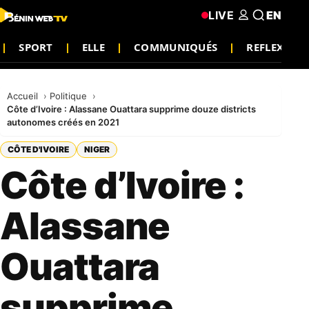
LIVE
EN
SPORT
ELLE
COMMUNIQUÉS
REFLEXION
Accueil
Politique
Côte d’Ivoire : Alassane Ouattara supprime douze districts
autonomes créés en 2021
CÔTE D'IVOIRE
NIGER
Côte d’Ivoire :
Alassane
Ouattara
supprime