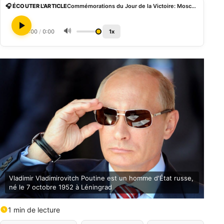
🎧 ÉCOUTER L'ARTICLE
Commémorations du Jour de la Victoire: Moscou renforce son dispositif sécuritaire
🔊
0:00
/
0:00
1x
Vladimir Vladimirovitch Poutine est un homme d'État russe,
né le 7 octobre 1952 à Léningrad
1 min de lecture