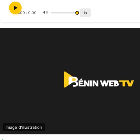
🔊
0:00
/
0:00
1x
Image d'illustration