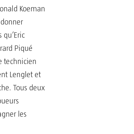
 Ronald Koeman
à donner
s qu’Eric
érard Piqué
e technicien
ent Lenglet et
che. Tous deux
oueurs
agner les