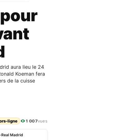
 pour
vant
d
drid aura lieu le 24
 Ronald Koeman fera
rs de la cuisse
ors-ligne
1 007
vues
-Real Madrid