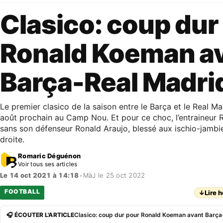
Clasico: coup dur
Ronald Koeman a
Barça-Real Madri
Le premier clasico de la saison entre le Barça et le Real Ma
août prochain au Camp Nou. Et pour ce choc, l’entraineur
sans son défenseur Ronald Araujo, blessé aux ischio-jambie
droite.
Romaric Déguénon
Voir tous ses articles
Le 14 oct 2021 à 14:18
•
MàJ le 25 oct 2022
FOOTBALL
↓
Lire h
🎧 ÉCOUTER L'ARTICLE
Clasico: coup dur pour Ronald Koeman avant Barça