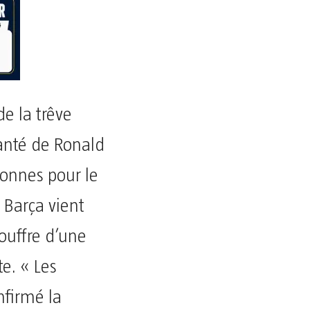
e la trêve
santé de Ronald
bonnes pour le
e Barça vient
ouffre d’une
te. « Les
nfirmé la