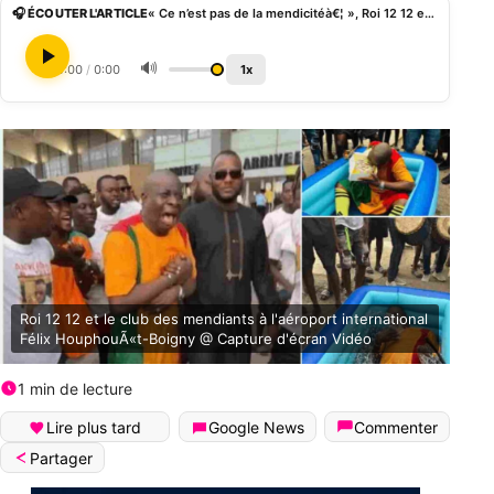
🎧 ÉCOUTER L'ARTICLE
« Ce n’est pas de la mendicitéà€¦ », Roi 12 12 encourage son « club de mendiants »
🔊
0:00
/
0:00
1x
Roi 12 12 et le club des mendiants à l'aéroport international
Félix HouphouÃ«t-Boigny @ Capture d'écran Vidéo
1 min de lecture
Lire plus tard
Google News
Commenter
Partager