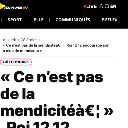
LIVE
EN
SPORT
ELLE
COMMUNIQUÉS
REFLEXION
Accueil
Célébrité
« Ce n’est pas de la mendicitéà€¦ », Roi 12 12 encourage son
« club de mendiants »
CÔTE D'IVOIRE
« Ce n’est pas
de la
mendicitéà€¦ »
, Roi 12 12