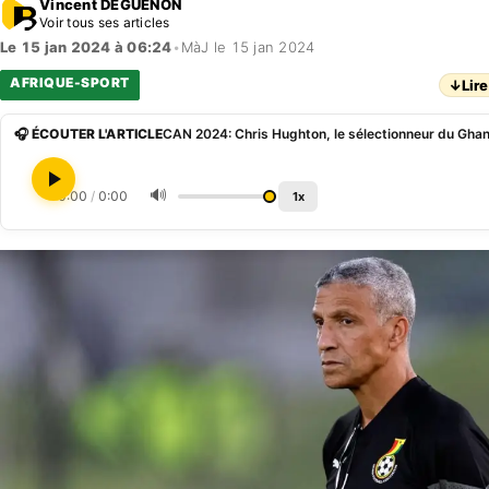
Vincent DEGUENON
Voir tous ses articles
Le 15 jan 2024 à 06:24
•
MàJ le 15 jan 2024
AFRIQUE-SPORT
↓
Lire
🎧 ÉCOUTER L'ARTICLE
🔊
0:00
/
0:00
1x