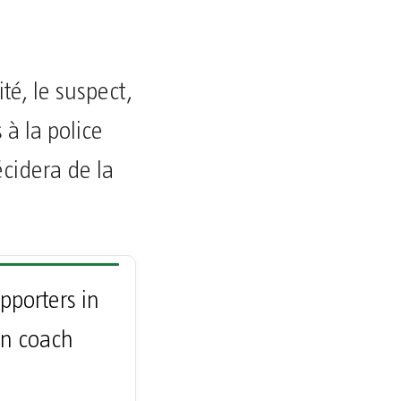
té, le suspect,
 à la police
écidera de la
porters in
on coach