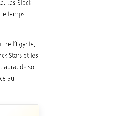
e. Les Black
s le temps
 de l’Égypte,
ck Stars et les
rt aura, de son
ace au