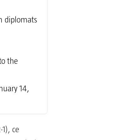
an diplomats
to the
nuary 14,
-1), ce