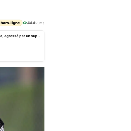
 hors-ligne
444
vues
CAN 2024: Chris Hughton, le sélectionneur du Ghana, agressé par un supporter ghanéen