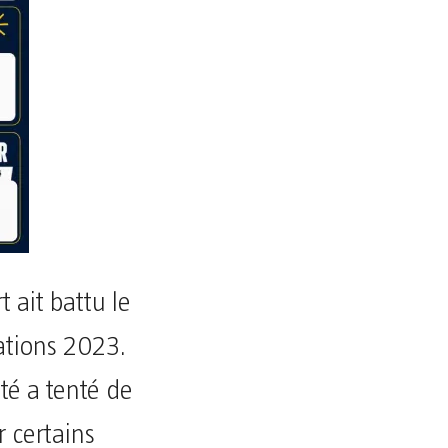
t ait battu le
ations 2023.
êté a tenté de
r certains