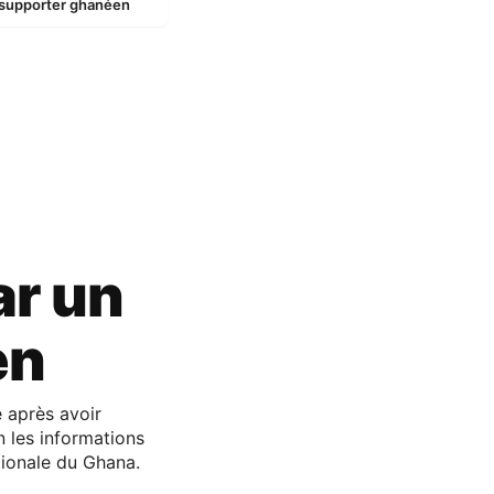
 supporter ghanéen
ar un
en
 après avoir
n les informations
ationale du Ghana.