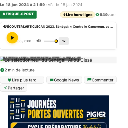
Le 18 jan 2024 à 21:59
•
MàJ le 18 jan 2024
AFRIQUE-SPORT
↓
Lire hors-ligne
949
vues
🎧 ÉCOUTER L'ARTICLE
CAN 2023, Sénégal: « Contre le Cameroun, ce sera un match de qualification », Aliou Cissé
🔊
0:00
/
0:00
1x
Le sélectionneur du Sénégal, Aliou Cissé
2 min de lecture
Lire plus tard
Google News
Commenter
Partager