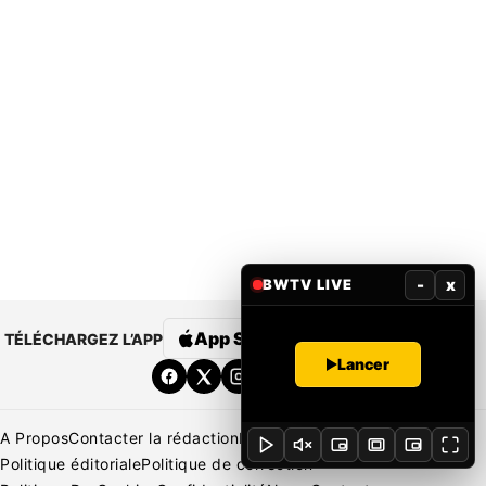
-
x
BWTV LIVE
App Store
Google Play
TÉLÉCHARGEZ L’APP
Lancer
A Propos
Contacter la rédaction
Rédaction
Mentions légales
Politique éditoriale
Politique de correction