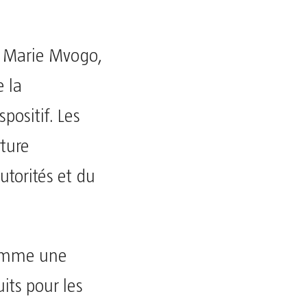
c Marie Mvogo,
 la
positif. Les
rture
utorités et du
comme une
its pour les