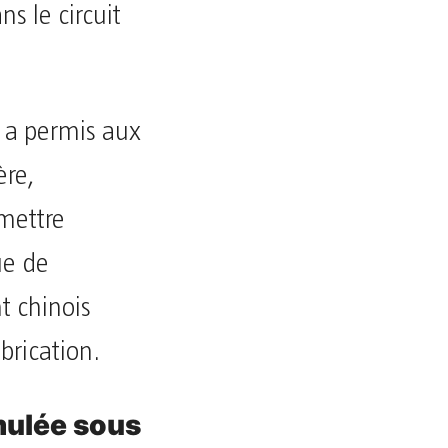
s le circuit
t a permis aux
ère,
mettre
ue de
t chinois
brication.
mulée sous