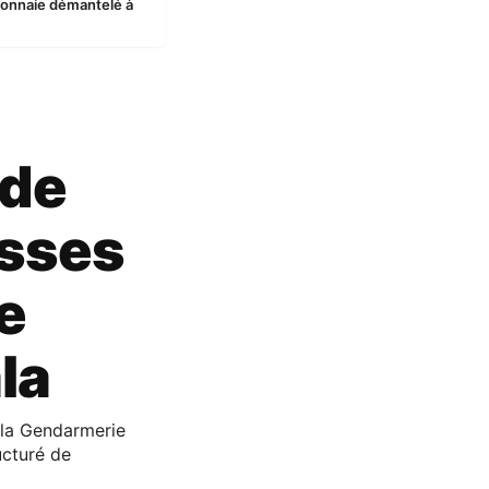
monnaie démantelé à
 de
usses
e
la
 la Gendarmerie
ucturé de