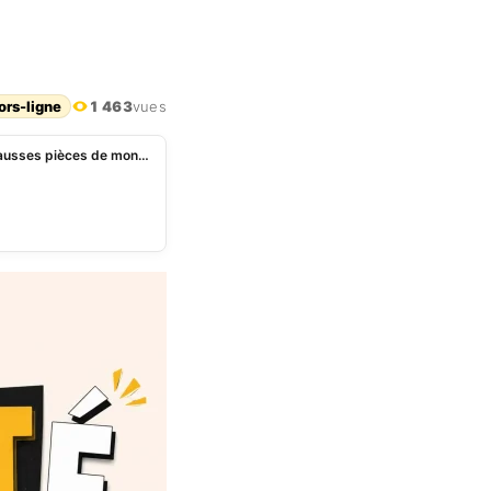
ors-ligne
1 463
vues
Cameroun: un important réseau de fabrication de fausses pièces de monnaie démantelé à Douala