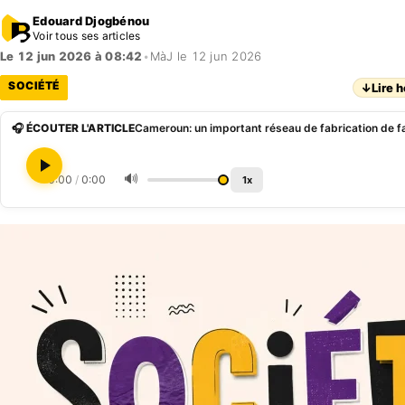
Edouard Djogbénou
Voir tous ses articles
Le 12 jun 2026 à 08:42
•
MàJ le 12 jun 2026
SOCIÉTÉ
↓
Lire h
🎧 ÉCOUTER L'ARTICLE
🔊
0:00
/
0:00
1x