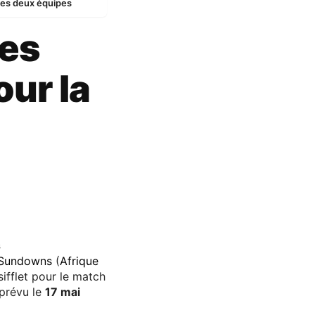
 des deux équipes
ues
ur la
s
 Sundowns
(
Afrique
ifflet pour le match
 prévu le
17 mai