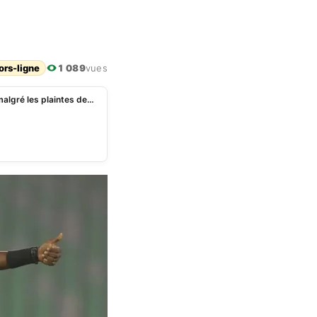
ors-ligne
1 089
vues
CAF : Jean-Jacques Ndala maintenu pour la finale malgré les plaintes des deux équipes