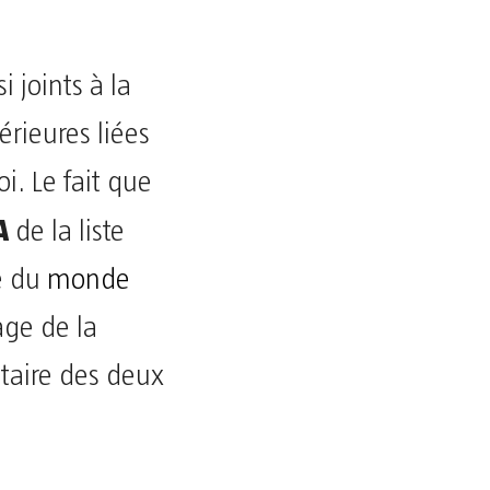
 joints à la
rieures liées
i. Le fait que
A
de la liste
pe du
monde
age de la
ntaire des deux