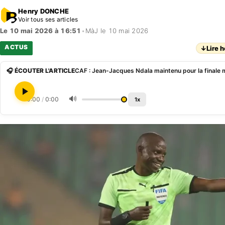
Henry DONCHE
Voir tous ses articles
Le 10 mai 2026 à 16:51
•
MàJ le 10 mai 2026
ACTUS
↓
Lire h
🎧 ÉCOUTER L'ARTICLE
🔊
0:00
/
0:00
1x