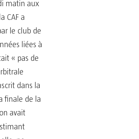
di matin aux
la CAF a
par le club de
onnées liées à
tait « pas de
rbitrale
scrit dans la
a finale de la
ion avait
estimant