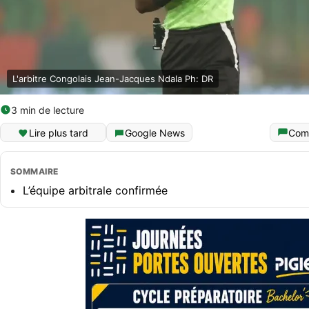
L'arbitre Congolais Jean-Jacques Ndala Ph: DR
3 min de lecture
Lire plus tard
Google News
Com
SOMMAIRE
L’équipe arbitrale confirmée