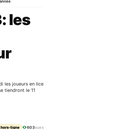
’année
 les
ur
i les joueurs en lice
 tiendront le 11
 hors-ligne
603
vues