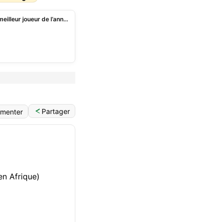
CAF Awards 2023: les nommés pour le trophée de meilleur joueur de l’année
Partager
menter
en Afrique)