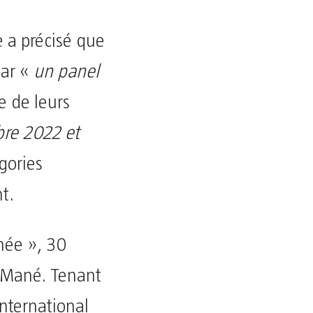
 a précisé que
par «
un panel
e de leurs
bre 2022 et
gories
t.
nnée », 30
o Mané. Tenant
international