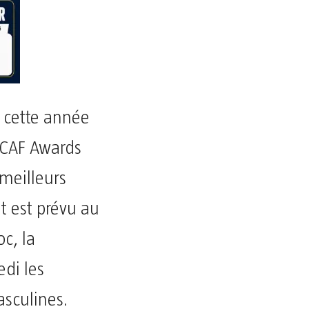
e cette année
 CAF Awards
meilleurs
nt est prévu au
c, la
edi les
asculines.