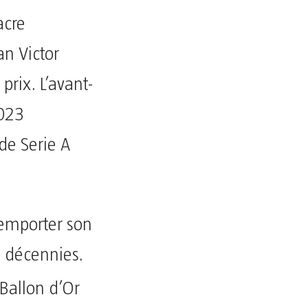
acre
an Victor
rix. L’avant-
2023
de Serie A
remporter son
3 décennies.
Ballon d’Or