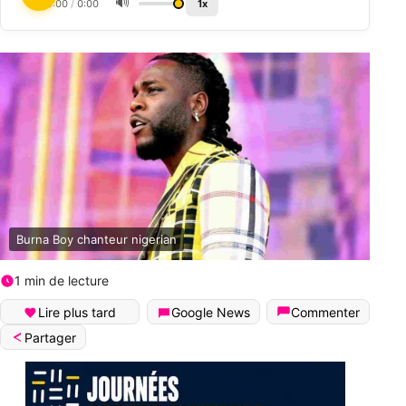
🔊
0:00
/
0:00
1x
Burna Boy chanteur nigerian
1 min de lecture
Lire plus tard
Google News
Commenter
Partager