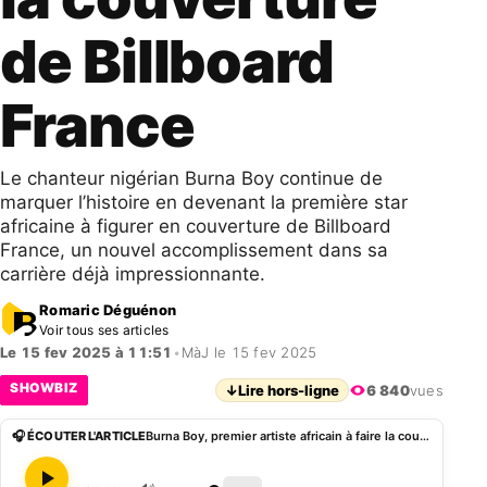
de Billboard
France
Le chanteur nigérian Burna Boy continue de
marquer l’histoire en devenant la première star
africaine à figurer en couverture de Billboard
France, un nouvel accomplissement dans sa
carrière déjà impressionnante.
Romaric Déguénon
Voir tous ses articles
Le 15 fev 2025 à 11:51
•
MàJ le 15 fev 2025
SHOWBIZ
↓
Lire hors-ligne
6 840
vues
🎧 ÉCOUTER L'ARTICLE
Burna Boy, premier artiste africain à faire la couverture de Billboard France