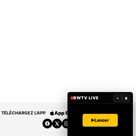
-
x
BWTV LIVE
App Store
Google Play
TÉLÉCHARGEZ L’APP
Lancer