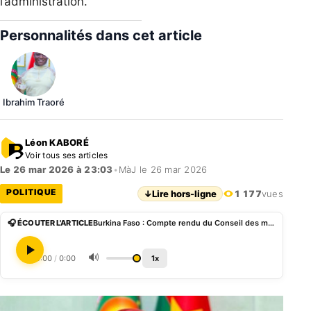
l’administration.
Personnalités dans cet article
Ibrahim Traoré
Léon KABORÉ
Voir tous ses articles
Le 26 mar 2026 à 23:03
•
MàJ le 26 mar 2026
POLITIQUE
↓
Lire hors-ligne
1 177
vues
🎧 ÉCOUTER L'ARTICLE
Burkina Faso : Compte rendu du Conseil des ministres du jeudi 26 mars 2026
🔊
0:00
/
0:00
1x