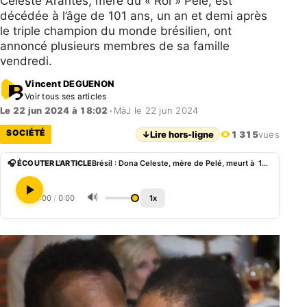
Celeste Arantes, mère du « Roi » Pelé, est
décédée à l’âge de 101 ans, un an et demi après
le triple champion du monde brésilien, ont
annoncé plusieurs membres de sa famille
vendredi.
Vincent DEGUENON
Voir tous ses articles
Le 22 jun 2024 à 18:02
•
MàJ le 22 jun 2024
SOCIÉTÉ
↓
Lire hors-ligne
1 315
vues
🎧 ÉCOUTER L'ARTICLE
Brésil : Dona Celeste, mère de Pelé, meurt à 101 ans
🔊
0:00
/
0:00
1x