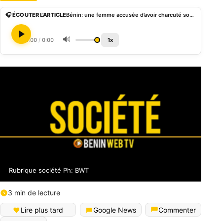
🎧 ÉCOUTER L'ARTICLE
Bénin: une femme accusée d’avoir charcuté son mari, après l’avoir aspergé d’huile chaude
🔊
0:00
/
0:00
1x
Rubrique société Ph: BWT
3 min de lecture
Lire plus tard
Google News
Commenter