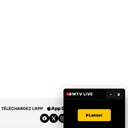
-
x
BWTV LIVE
App Store
Google Play
TÉLÉCHARGEZ L’APP
Lancer