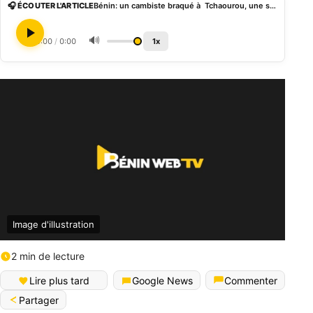
🎧 ÉCOUTER L'ARTICLE
Bénin: un cambiste braqué à Tchaourou, une somme de 02 millions FCFA emportée
🔊
0:00
/
0:00
1x
Image d'illustration
2 min de lecture
Lire plus tard
Google News
Commenter
Partager