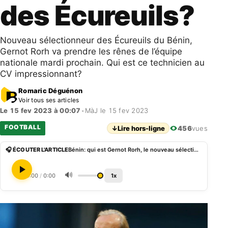
des Écureuils?
Nouveau sélectionneur des Écureuils du Bénin,
Gernot Rorh va prendre les rênes de l’équipe
nationale mardi prochain. Qui est ce technicien au
CV impressionnant?
Romaric Déguénon
Voir tous ses articles
Le 15 fev 2023 à 00:07
•
MàJ le 15 fev 2023
FOOTBALL
↓
Lire hors-ligne
456
vues
🎧 ÉCOUTER L'ARTICLE
Bénin: qui est Gernot Rorh, le nouveau sélectionneur des Écureuils?
🔊
0:00
/
0:00
1x