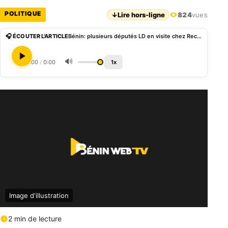
POLITIQUE
↓
Lire hors-ligne
824
vues
🎧 ÉCOUTER L'ARTICLE
Bénin: plusieurs députés LD en visite chez Reckya Madougou à la prison de Missérété
🔊
0:00
/
0:00
1x
Image d'illustration
2 min de lecture