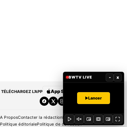
-
x
BWTV LIVE
App Store
Google Play
TÉLÉCHARGEZ L’APP
Lancer
A Propos
Contacter la rédaction
Rédaction
Mentions légales
Politique éditoriale
Politique de correction