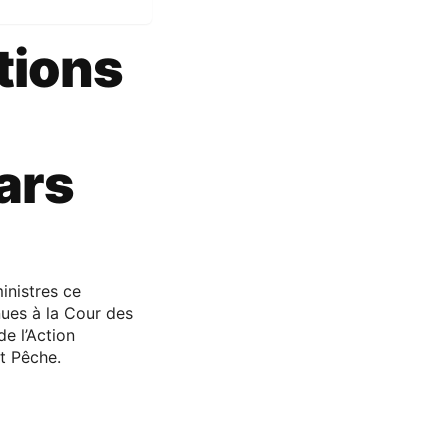
tions
ars
inistres ce
ues à la Cour des
e l’Action
et Pêche.