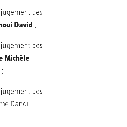
u jugement des
houi David
;
u jugement des
 Michèle
;
u jugement des
ame Dandi