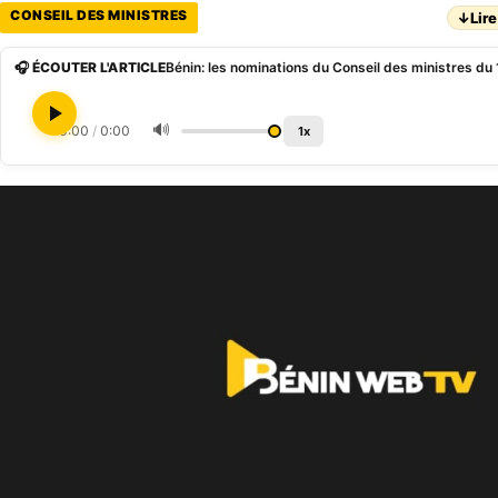
CONSEIL DES MINISTRES
↓
Lire
🎧 ÉCOUTER L'ARTICLE
Bénin: les nominations du Conseil des ministres du
🔊
0:00
/
0:00
1x