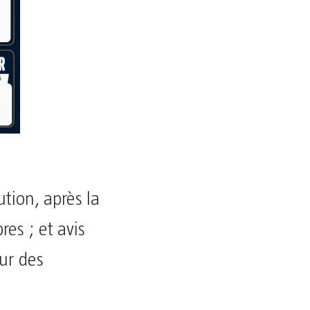
ution, après la
es ; et avis
eur des