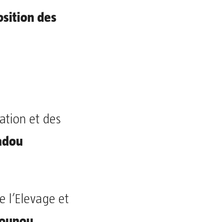
osition des
n
ration et des
adou
e l’Elevage et
Gounou.